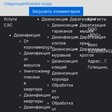
следующая
Анализ воды
Загрузить комментарии
Услуги
Дезинсекция
Дератизация
Контакты
СЭС
Дезинсекция
Дератизация
ООО
тараканов
мышей
Дезинфекция
«ВПС»
Дезинфекция
Дератизация
От
клопов
крыс
ИНН:
коронавируса
Дезинсекция
Дератизация
332909240
Дезинфекция
муравьев
кротов
от
Дезинсекция
Адрес: , Г.
вирусов
клещей
Голицыно,
Уничтожение
Дезинсекция
плесени
короеда
в
Обработка
квартире
от
Дезинфекция
мух
квартиры
Обработка
Дезинфекция
от