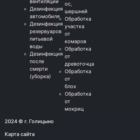
вентиляции
ос,
Дезинфекция
шершней
автомобиля
Обработка
Дезинфекция
участка
резервуаров
от
питьевой
комаров
воды
Обработка
Дезинфекция
от
после
древоточца
смерти
Обработка
(уборка)
от
блох
Обработка
от
мокриц
2024 © г. Голицыно
Карта сайта