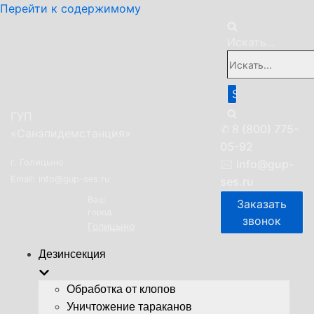
Перейти к содержимому
Искать...
ГУП
✆
8 (800) 775-
«Санэпидемстанция»
05-92
г. Голицыно
🖂
info@gup-
Email: info@gup-ses.ru
ses.ru
Ваш
Заказать
город
звонок
Голицыно
Дезинсекция
Обработка от клопов
Уничтожение тараканов